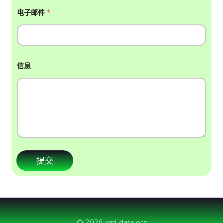
电子邮件
*
电
信息
话
号
码
姓
名
电
子
邮
件
提交
© 2026 xml-data.org